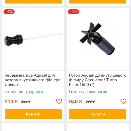
–4%
–4%
Керамічна вісь Aquael для
Ротор Aquael до внутрішнього
ротора внутрішнього фільтра
фільтру Circulator / Turbo
Unimax
Filter 1500 (*)
500/700/Turbo/Circulator (*)
Готово до відправки
Готово до відправки
213
949
₴
₴
222 ₴
988 ₴
Купити
Купити