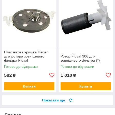
Пластикова кришка Hagen
для ротора зовнішнього
Ротор Fluval 306 для
фільтра Fluval
зовнішнього фільтра (*)
304/305/404/405 (*)
Готово до відправки
Готово до відправки
582
1 010
₴
₴
Купити
Купити
Показати ще