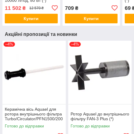
10000 л/год, 80 Вт (*)
(*)
11 502
709
69
₴
₴
12 570 ₴
Купити
Купити
Акційні пропозиції та новинки
–4%
–4%
Керамічна вісь Aquael для
ротора внутрішнього фільтра
Ротор Aquael до внутрішнього
Turbo/Circulator/PFN1500/200
фільтру FAN-3 Plus (*)
0 (сучасна модель) (*)
Готово до відправки
Готово до відправки