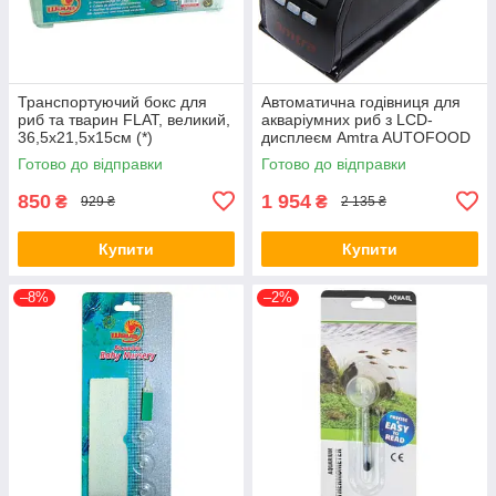
Транспортуючий бокс для
Автоматична годівниця для
риб та тварин FLAT, великий,
акваріумних риб з LCD-
36,5x21,5x15см (*)
дисплеєм Amtra AUTOFOOD
DELUXE LCD 14,5*6,7*6 см
Готово до відправки
Готово до відправки
(*)
850
1 954
₴
₴
929 ₴
2 135 ₴
Купити
Купити
–8%
–2%