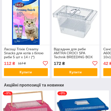
Ласощі Trixie Creamy
Відсадник для риби
Сачо
Snacks для котів з білою
AMTRA CROCI SPA
A600
риби 5 шт х 14 г (*)
Technik BREEDING BOX
10х1
small 3 в 1 із кришкою
0203
112
172
42
₴
₴
117 ₴
12х6х6 см А6017261
Купити
Купити
Акційні пропозиції та новинки
–9%
–9%