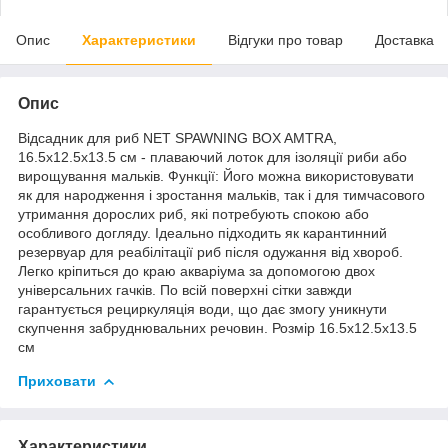
Опис
Характеристики
Відгуки про товар
Доставка
Опис
Відсадник для риб NET SPAWNING BOX AMTRA,
16.5х12.5х13.5 см - плаваючий лоток для ізоляції риби або
вирощування мальків. Функції: Його можна використовувати
як для народження і зростання мальків, так і для тимчасового
утримання дорослих риб, які потребують спокою або
особливого догляду. Ідеально підходить як карантинний
резервуар для реабілітації риб після одужання від хвороб.
Легко кріпиться до краю акваріума за допомогою двох
універсальних гачків. По всій поверхні сітки завжди
гарантується рециркуляція води, що дає змогу уникнути
скупчення забруднювальних речовин. Розмір 16.5х12.5х13.5
см
Приховати
Характеристики