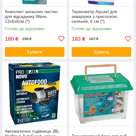
Комплект запасних частин
Термометр Aquael для
для відсаднику Wave,
акваріума з присоскою,
12х6х6см (*)
скляний, 6 см (*)
Готово до відправки
Готово до відправки
180
183
₴
₴
196 ₴
187 ₴
Купити
Купити
Автоматична годівниця JBL
ProNovo AutoFood, чорна,
Транспортний бокс для риб,