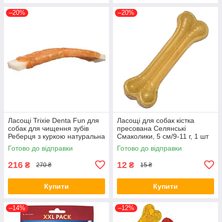
–20%
–20%
Ласощі Trixie Denta Fun для
Ласощі для собак кістка
собак для чищення зубів
пресована Селянські
Реберця з куркою натуральна
Смаколики, 5 см/9-11 г, 1 шт
шкіра 12 см 90 г 3 шт/уп (*)
Готово до відправки
Готово до відправки
216
12
₴
₴
270 ₴
15 ₴
Купити
Купити
–14%
–12%