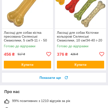
Ласощі для собак кістка
Ласощі для собак Кісточки
пресована Селянські
кольорові Селянські
Смаколики, 5 см/9-11 г - 50
Смаколики, 10 см/34-40 г-20
шт/уп (*)
шт/уп (*)
Готово до відправки
Готово до відправки
456
376
₴
₴
517 ₴
426 ₴
Купити
Купити
Показати ще
Про нас
99% позитивних з 1210 відгуків за рік