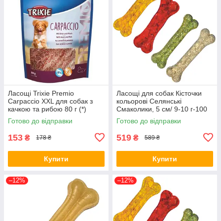
Ласощі Trixie Premio
Ласощі для собак Кісточки
Carpaccio XXL для собак з
кольорові Селянські
качкою та рибою 80 г (*)
Смаколики, 5 см/ 9-10 г-100
шт/уп (*)
Готово до відправки
Готово до відправки
153
519
₴
₴
178 ₴
589 ₴
Купити
Купити
–12%
–12%