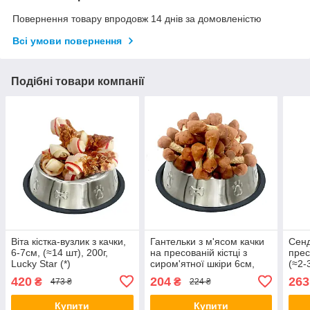
Повернення товару впродовж 14 днів за домовленістю
Всі умови повернення
Подібні товари компанії
Віта кістка-вузлик з качки,
Гантельки з м'яcoм качки
Сенд
6-7см, (≈14 шт), 200г,
на пресованій кістці з
прес
Lucky Star (*)
сиром'ятної шкіри 6см,
(≈2-
(≈14-15шт/уп), 200г, Lucky
Star 
420
204
263
₴
₴
473 ₴
224 ₴
Star (*)
Купити
Купити