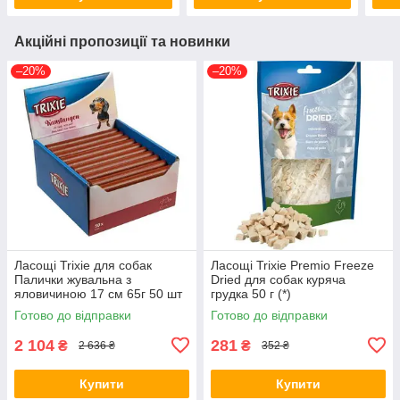
Акційні пропозиції та новинки
–20%
–20%
Ласощі Trixie для собак
Ласощі Trixie Premio Freeze
Палички жувальна з
Dried для собак куряча
яловичиною 17 см 65г 50 шт
грудка 50 г (*)
(*)
Готово до відправки
Готово до відправки
2 104
281
₴
₴
2 636 ₴
352 ₴
Купити
Купити