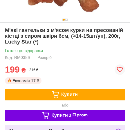
М'які гантельки з м'ясом курки на пресованій
кістці з сиром шкіри 6см, (≈14-15шт/уп), 200г,
Lucky Star (*)
Готово до відправки
Код: RM038S
Роздріб
199
₴
216 ₴
Економія
17 ₴
Купити
або
Купити з