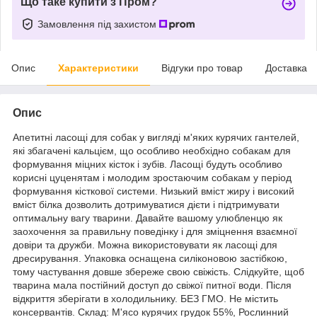
Що таке купити з Пром?
Замовлення під захистом
Опис
Характеристики
Відгуки про товар
Доставка
Опис
Апетитні ласощі для собак у вигляді м'яких курячих гантелей,
які збагачені кальцієм, що особливо необхідно собакам для
формування міцних кісток і зубів. Ласощі будуть особливо
корисні цуценятам і молодим зростаючим собакам у період
формування кісткової системи. Низький вміст жиру і високий
вміст білка дозволить дотримуватися дієти і підтримувати
оптимальну вагу тварини. Давайте вашому улюбленцю як
заохочення за правильну поведінку і для зміцнення взаємної
довіри та дружби. Можна використовувати як ласощі для
дресирування. Упаковка оснащена силіконовою застібкою,
тому частування довше збереже свою свіжість. Слідкуйте, щоб
тварина мала постійний доступ до свіжої питної води. Після
відкриття зберігати в холодильнику. БЕЗ ГМО. Не містить
консервантів. Склад: М'ясо курячих грудок 55%, Рослинний