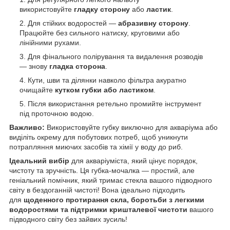
використовуйте
гладку сторону
або
ластик
.
Для стійких водоростей —
абразивну сторону
.
Працюйте без сильного натиску, круговими або
лінійними рухами.
Для фінального полірування та видалення розводів
— знову
гладка сторона
.
Кути, шви та ділянки навколо фільтра акуратно
очищайте
кутком губки або ластиком
.
Після використання ретельно промийте інструмент
під проточною водою.
Важливо:
Використовуйте губку виключно для акваріума або
виділіть окрему для побутових потреб, щоб уникнути
потрапляння миючих засобів та хімії у воду до риб.
Ідеальний вибір
для акваріуміста, який цінує порядок,
чистоту та зручність. Ця губка-мочалка — простий, але
геніальний помічник, який тримає стекла вашого підводного
світу в бездоганній чистоті! Вона ідеально підходить
для
щоденного протирання скла, боротьби з легкими
водоростями та підтримки кришталевої чистоти
вашого
підводного світу без зайвих зусиль!