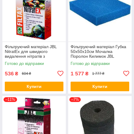
Фільтруючий матеріал JBL
Фільтруючий матеріал Губка
NitratEx для швидкого
50х50х10см Мочалка
видалення нітратів з
Поролон Килимок JBL
акваріумний води. 250 мл (*)
дрібнопориста 1-3 мм
Готово до відправки
Готово до відправки
6256300
536
1 577
₴
₴
604 ₴
1 777 ₴
Купити
Купити
–11%
–7%