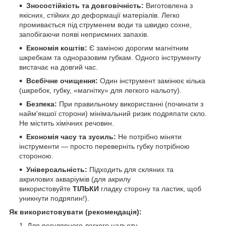
Зносостійкість та довговічність:
Виготовлена з
якісних, стійких до деформації матеріалів. Легко
промивається під струменем води та швидко сохне,
запобігаючи появі неприємних запахів.
Економія коштів:
Є заміною дорогим магнітним
шкребкам та одноразовим губкам. Одного інструменту
вистачає на довгий час.
Всебічне очищення:
Один інструмент замінює кілька
(шкребок, губку, «магнітку» для легкого нальоту).
Безпека:
При правильному використанні (починати з
найм'якшої сторони) мінімальний ризик подряпати скло.
Не містить хімічних речовин.
Економія часу та зусиль:
Не потрібно міняти
інструменти — просто переверніть губку потрібною
стороною.
Універсальність:
Підходить для скляних та
акрилових акваріумів (для акрилу
використовуйте
ТІЛЬКИ
гладку сторону та ластик, щоб
уникнути подряпин!).
Як використовувати (рекомендація):
Для регулярного легкого нальоту