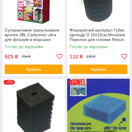
Суперактивне гранульоване
Фільтруючий матеріал Губка
вугілля JBL Carbomec ultra
Циліндр D 10х15см Мочалка
для фільтрів в морських
Поролон для головки Resun,
акваріумах, 400 г (*)
среднепористая, 35ppi,
Готово до відправки
Готово до відправки
53619
625
112
₴
₴
704 ₴
120 ₴
Купити
Купити
–7%
–5%