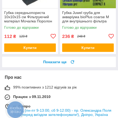
Губка середньопориста
Губка Juwel груба для
10х10х15 см Фільтруючий
акваріума bioPlus coarse M
матеріал Мочалка Поролон
для внутрішнього фільтра
для головки Resun 35ppi,
Bioflow M (*)
Готово до відправки
Готово до відправки
53616
112
236
₴
₴
120 ₴
248 ₴
Купити
Купити
Показати ще
Про нас
99% позитивних з 1212 відгуків за рік
Працює з 09.11.2010
м. Дніпро
Склад (пн-пт 9-13:00, сб 9-12:00) - пр. Олександра Поля
КНОПКА
ЗВ'ЯЗКУ
50Д (перед виїздом зателефонувати!), Дніпро, Україна