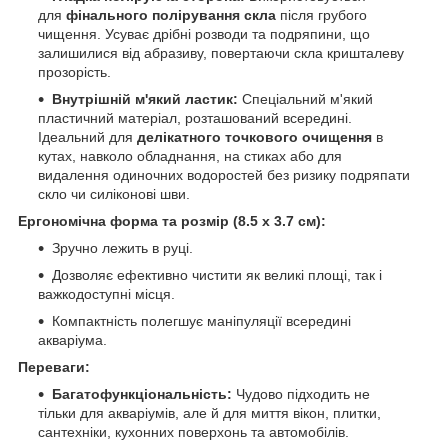
для
фінального полірування скла
після грубого
чищення. Усуває дрібні розводи та подряпини, що
залишилися від абразиву, повертаючи скла кришталеву
прозорість.
Внутрішній м'який ластик:
Спеціальний м'який
пластичний матеріал, розташований всередині.
Ідеальний для
делікатного точкового очищення
в
кутах, навколо обладнання, на стиках або для
видалення одиночних водоростей без ризику подряпати
скло чи силіконові шви.
Ергономічна форма та розмір (8.5 х 3.7 см):
Зручно лежить в руці.
Дозволяє ефективно чистити як великі площі, так і
важкодоступні місця.
Компактність полегшує маніпуляції всередині
акваріума.
Переваги:
Багатофункціональність:
Чудово підходить не
тільки для акваріумів, але й для миття вікон, плитки,
сантехніки, кухонних поверхонь та автомобілів.