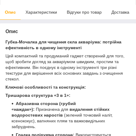
Опис
Характеристики
Відгуки про товар
Доставка
Опис
Губка-Мочалка для чищення скла акваріума: потрійна
ефективність в одному інструменті
Цей компактний та продуманий гаджет створений для того,
щоб зробити догляд за акваріумом швидким, простим та
ефективним. Він поєднує в одному інструменті три різні
текстури для вирішення всіх основних завдань з очищення
стекол.
Ключові особливості та конструкція:
Тришарова структура «3 в 1»:
Абразивна сторона (грубий
«наждак»):
Призначена для
видалення стійких
водоростевих наростів
(зелений точковий наліт,
ксенококус), вапняних плям та важковидільних
забруднень.
Гладка поліруюча сторона:
Використовується