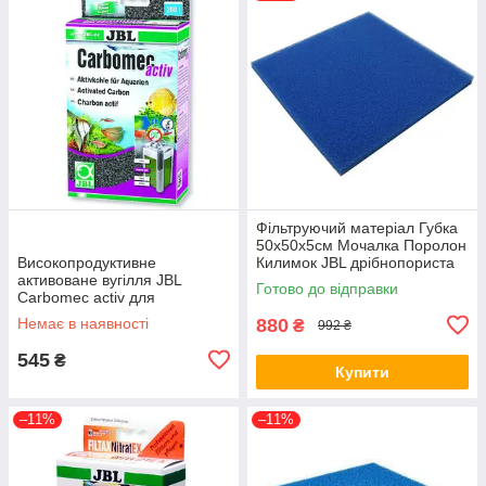
Фільтруючий матеріал Губка
50х50х5см Мочалка Поролон
Високопродуктивне
Килимок JBL дрібнопориста
активоване вугілля JBL
1-3 мм 6256100
Готово до відправки
Carbomec activ для
прісноводних акваріумів, 400
Немає в наявності
880
₴
992 ₴
г (*)
545
₴
Купити
–11%
–11%