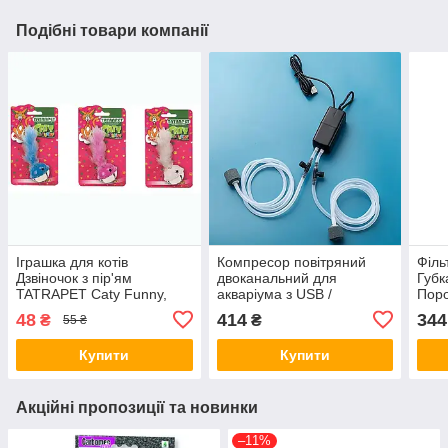
Подібні товари компанії
Іграшка для котів
Компресор повітряний
Філь
Дзвіночок з пір'ям
двоканальний для
Губк
TATRAPET Caty Funny,
акваріума з USB /
Пор
3.8х10 см, різні кольори, 1
мініатюрний чорний
сере
48
414
344
₴
₴
55 ₴
шт (*)
3.2х3.2х7.5 см
Купити
Купити
Акційні пропозиції та новинки
–11%