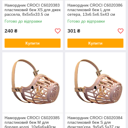
Намордник CROCI C6020383
Намордник CROCI C6020386
пластиковий беж XS для джек
пластиковий беж L для
рассела, 8х5х5х33.5 см
сетера, 13х6.5х6.5х43 см
Готово до відправки
Готово до відправки
240
301
₴
₴
Купити
Купити
Намордник CROCI C6020385
Намордник CROCI C6020384
пластиковий беж M для
пластиковий беж S для
бордер коллі, 10х6х6х40см
фокстер'єра, 9х5х5.5х37 см