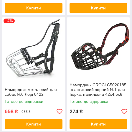
Купити
Купити
–4%
Намордник CROCI C5020185
Намордник металевий для
пластиковий чорний №1 для
собак №6 Лорі 0422
йорка, папильона 42х4,5х6
см
Готово до відправки
Готово до відправки
658
274
₴
₴
683 ₴
Купити
Купити