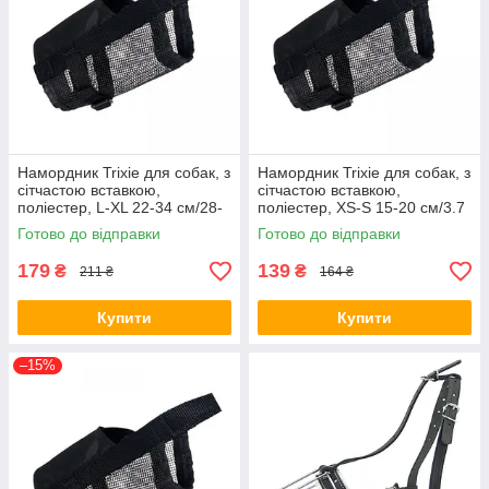
Намордник Trixie для собак, з
Намордник Trixie для собак, з
сітчастою вставкою,
сітчастою вставкою,
поліестер, L-XL 22-34 см/28-
поліестер, XS-S 15-20 см/3.7
46 см (чорний) (*)
см (чорний) (*)
Готово до відправки
Готово до відправки
179
139
₴
₴
211 ₴
164 ₴
Купити
Купити
–15%