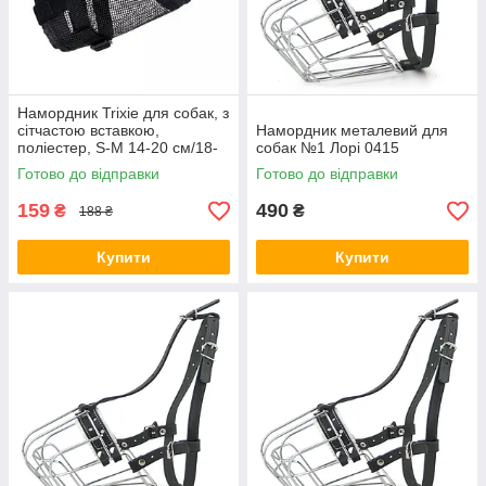
Намордник Trixie для собак, з
сітчастою вставкою,
Намордник металевий для
поліестер, S-M 14-20 см/18-
собак №1 Лорі 0415
39 см (чорний) (*)
Готово до відправки
Готово до відправки
159
490
₴
₴
188 ₴
Купити
Купити