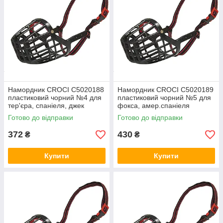
Намордник CROCI C5020188
Намордник CROCI C5020189
пластиковий чорний №4 для
пластиковий чорний №5 для
тер'єра, спаніеля, джек
фокса, амер.спаніеля
рассела 50х5х7 см
55х6х8см
Готово до відправки
Готово до відправки
372
430
₴
₴
Купити
Купити