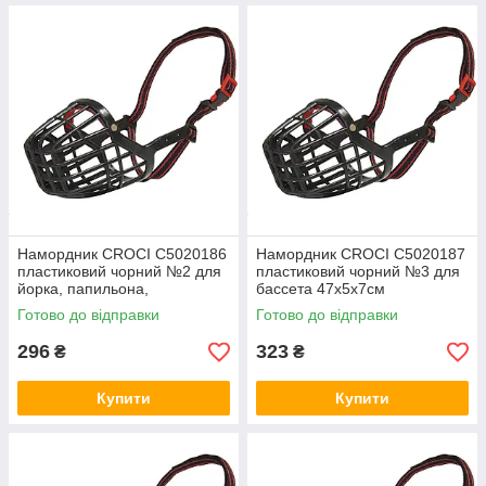
Намордник CROCI C5020186
Намордник CROCI C5020187
пластиковий чорний №2 для
пластиковий чорний №3 для
йорка, папильона,
бассета 47х5х7см
карликового пуделя 45х5х6
Готово до відправки
Готово до відправки
см
296
323
₴
₴
Купити
Купити