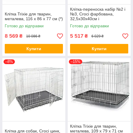
Клітка-переноска набір №2 і
Клітка Trixie для тварин,
№3, Croci фарбована,
металева, 116 x 86 x 77 см (*)
32,5x30x40см і
36,5x33x42,5см (*)
Готово до відправки
Готово до відправки
8 569
5 517
₴
₴
10 086 ₴
6 029 ₴
Купити
Купити
–8%
–15%
Клітка Trixie для тварин,
Клітка для собак, Croci цинк,
металева, 109 x 79 x 71 см