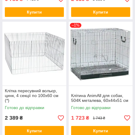
Купити
Купити
–1%
Клітка пересувний вольєр,
цинк, 4 секції по 100х60 см
Клітина AnimAll для собак,
(*)
504К металева, 60х44х51 см
Готово до відправки
Готово до відправки
2 389
1 723
₴
₴
1 743 ₴
Купити
Купити