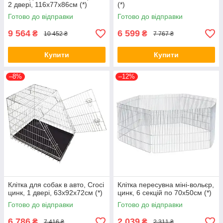
2 двері, 116х77х86см (*)
(*)
Готово до відправки
Готово до відправки
9 564
6 599
₴
₴
10 452 ₴
7 767 ₴
Купити
Купити
–8%
–12%
Клітка для собак в авто, Croci
Клітка пересувна міні-вольєр,
цинк, 1 двері, 63х92х72см (*)
цинк, 6 секцій по 70х50см (*)
Готово до відправки
Готово до відправки
6 786
2 039
₴
₴
7 416 ₴
2 311 ₴